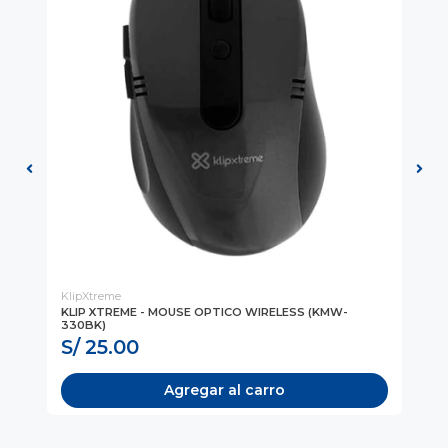
KlipXtreme
LO
KLIP XTREME - MOUSE OPTICO WIRELESS (KMW-
MO
330BK)
BL
S/ 25.00
S
Agregar al carro