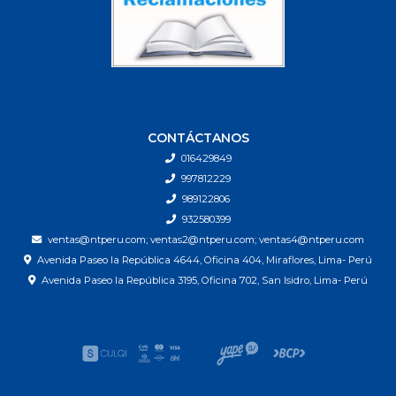
CONTÁCTANOS
016429849
997812229
989122806
932580399
ventas@ntperu.com; ventas2@ntperu.com; ventas4@ntperu.com
Avenida Paseo la República 4644, Oficina 404, Miraflores, Lima- Perú
Avenida Paseo la República 3195, Oficina 702, San Isidro, Lima- Perú