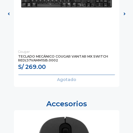
Cougar
Co
CH
TECLADO MECÁNICO COUGAR VANTAR MX SWITCH
TE
RED(37VAMM1SB.0002
(C
S/ 269.00
S
Agotado
Accesorios