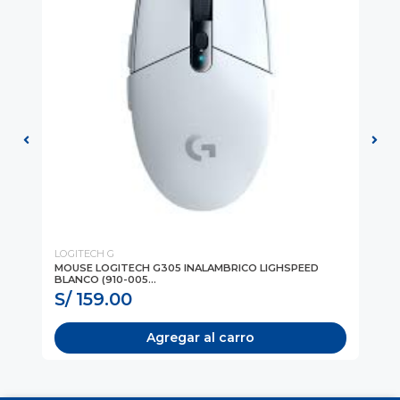
LOGITECH G
Log
MOUSE LOGITECH G305 INALAMBRICO LIGHSPEED
MO
BLANCO (910-005...
00
S/ 159.00
S
Agregar al carro