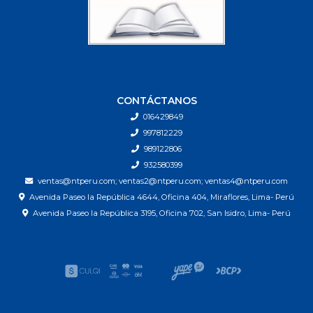
CONTÁCTANOS
016429849
997812229
989122806
932580399
ventas@ntperu.com; ventas2@ntperu.com; ventas4@ntperu.com
Avenida Paseo la República 4644, Oficina 404, Miraflores, Lima- Perú
Avenida Paseo la República 3195, Oficina 702, San Isidro, Lima- Perú