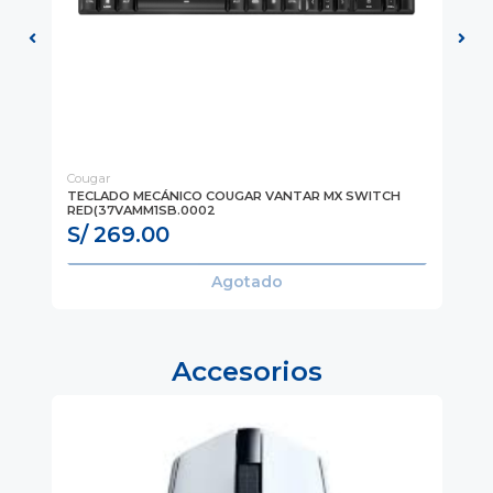
Cougar
Co
20-
TECLADO MECÁNICO COUGAR VANTAR MX SWITCH
TE
RED(37VAMM1SB.0002
(C
S/ 269.00
S
Agotado
Accesorios