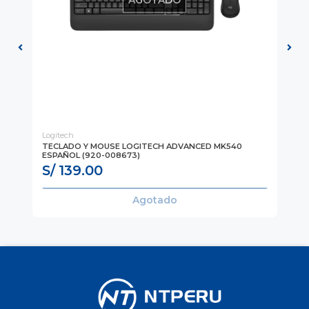
Logitech
Log
O
TECLADO Y MOUSE LOGITECH ADVANCED MK540
TE
ESPAÑOL (920-008673)
BL
S/ 139.00
S
Agotado