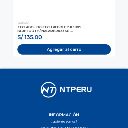
Logitech
Log
TECLADO LOGITECH PEBBLE 2 K380S
TE
BLUETOOTH/INALAMBRICO SP ...
BL
S/ 135.00
S
Agregar al carro
INFORMACIÓN
¿quiénes somos?
¿te gustaría que te llamemos?