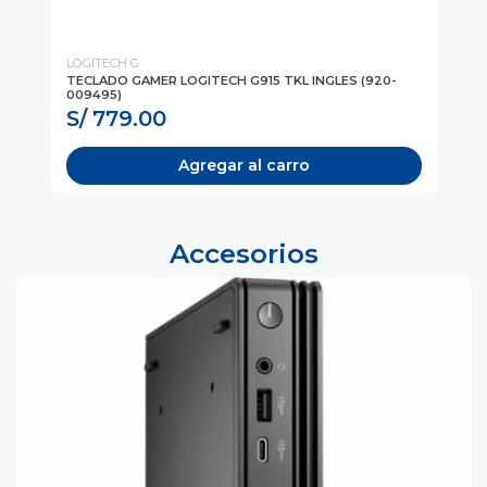
LOGITECH G
LO
TECLADO GAMER LOGITECH G915 TKL INGLES (920-
TE
009495)
00
S/ 779.00
S
Agregar al carro
Accesorios