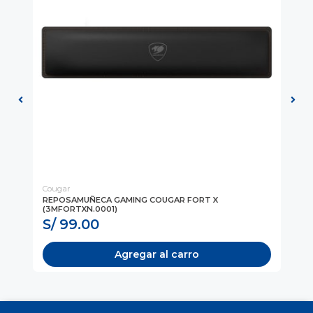
Cougar
DE
D
REPOSAMUÑECA GAMING COUGAR FORT X
MO
(3MFORTXN.0001)
(P
S/ 99.00
S
Agregar al carro