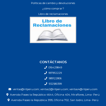
Políticas de cambio y devoluciones
¿cómo comprar?
Libro de reclamaciones
CONTÁCTANOS
016429849
997812229
989122806
932580399
ventas@ntperu.com; ventas2@ntperu.com; ventas4@ntperu.com
Avenida Paseo la República 4644, Oficina 404, Miraflores, Lima- Perú
Avenida Paseo la República 3195, Oficina 702, San Isidro, Lima- Perú