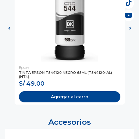
Epson
Ep
TINTA EPSON T544120 NEGRO 65ML (T544120-AL)
TI
(NT4)
S/ 49.00
S
Agregar al carro
Accesorios