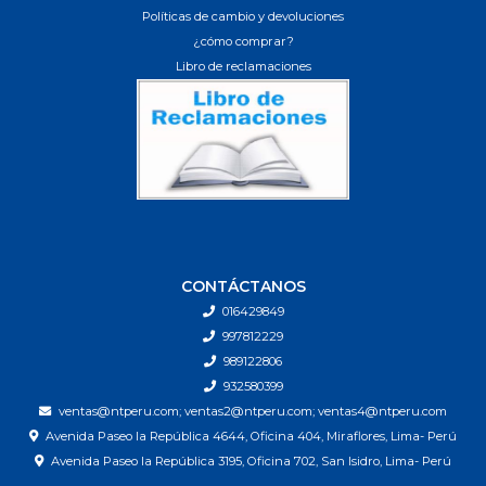
Políticas de cambio y devoluciones
¿cómo comprar?
Libro de reclamaciones
CONTÁCTANOS
016429849
997812229
989122806
932580399
ventas@ntperu.com; ventas2@ntperu.com; ventas4@ntperu.com
Avenida Paseo la República 4644, Oficina 404, Miraflores, Lima- Perú
Avenida Paseo la República 3195, Oficina 702, San Isidro, Lima- Perú