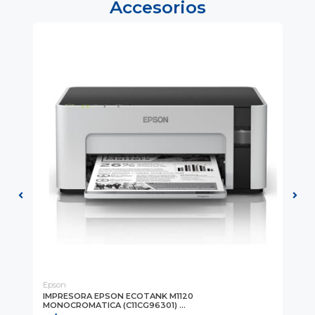
Accesorios
Epson
Ep
IMPRESORA EPSON ECOTANK M1120
IM
MONOCROMATICA (C11CG96301) ...
(C1