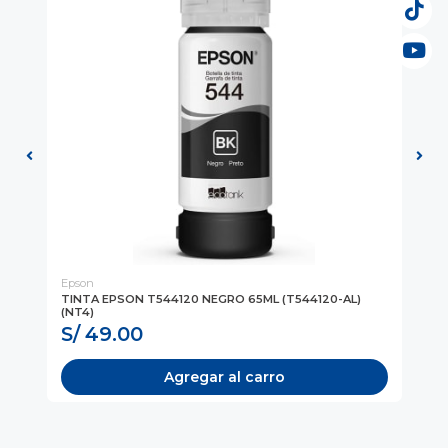
Epson
Ep
TINTA EPSON T544120 NEGRO 65ML (T544120-AL)
CA
(NT4)
(C
S/ 49.00
S
Agregar al carro