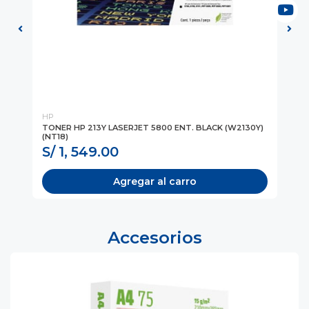
HP
HP
TONER HP 213Y LASERJET 5800 ENT. BLACK (W2130Y)
TO
(NT18)
(W
S/ 1, 549.00
S
Agregar al carro
Accesorios