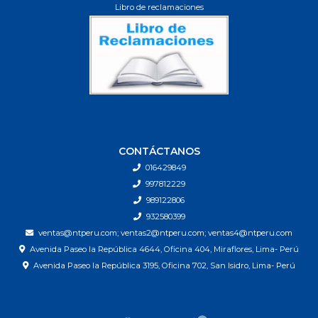
Libro de reclamaciones
CONTÁCTANOS
016429849
997812229
989122806
932580399
ventas@ntperu.com; ventas2@ntperu.com; ventas4@ntperu.com
Avenida Paseo la República 4644, Oficina 404, Miraflores, Lima- Perú
Avenida Paseo la República 3195, Oficina 702, San Isidro, Lima- Perú