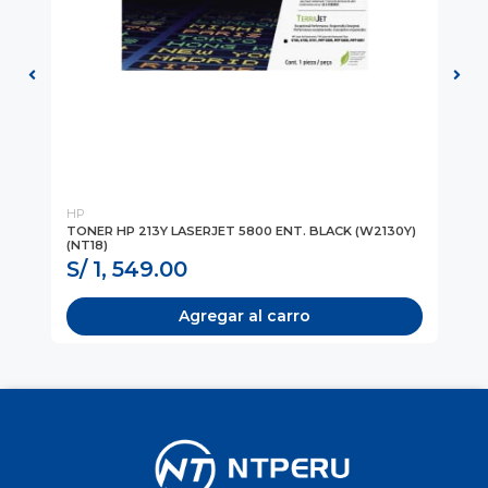
HP
HP
AL
TONER HP 213Y LASERJET 5800 ENT. BLACK (W2130Y)
TO
(NT18)
(N
S/ 1, 549.00
S/
Agregar al carro