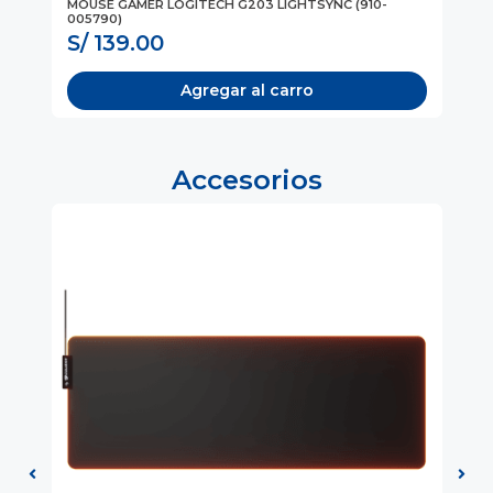
MOUSE GAMER LOGITECH G203 LIGHTSYNC (910-
MO
005790)
(N
S/ 139.00
S
Agregar al carro
Accesorios