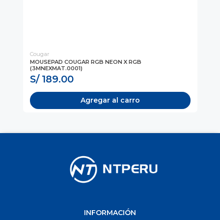
Cougar
Hy
MOUSEPAD COUGAR RGB NEON X RGB
MO
(3MNEXMAT.0001)
MP
S/ 189.00
S
Agregar al carro
INFORMACIÓN