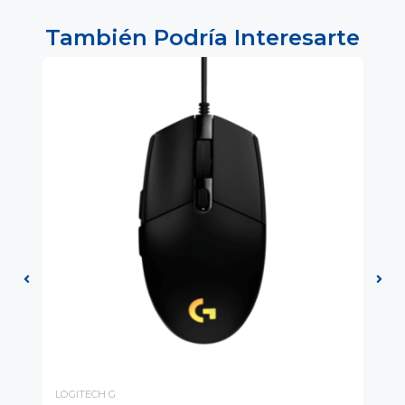
También Podría Interesarte
LOGITECH G
LO