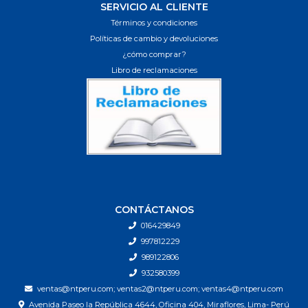
SERVICIO AL CLIENTE
Términos y condiciones
Políticas de cambio y devoluciones
¿cómo comprar?
Libro de reclamaciones
CONTÁCTANOS
016429849
997812229
989122806
932580399
ventas@ntperu.com; ventas2@ntperu.com; ventas4@ntperu.com
Avenida Paseo la República 4644, Oficina 404, Miraflores, Lima- Perú