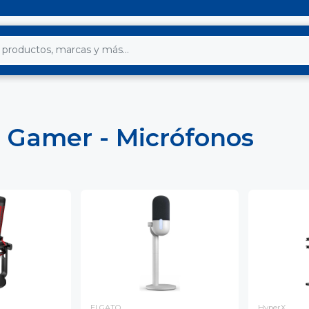
 Gamer - Micrófonos
ELGATO
HyperX