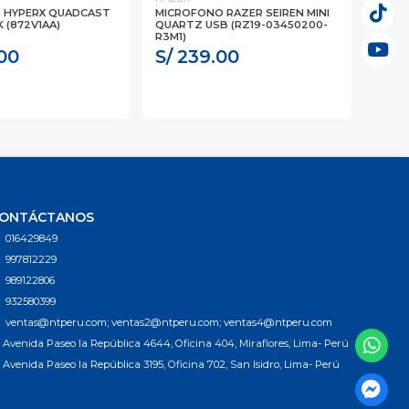
 HYPERX QUADCAST
MICROFONO RAZER SEIREN MINI
 (872V1AA)
QUARTZ USB (RZ19-03450200-
R3M1)
00
S/ 239.00
ONTÁCTANOS
016429849
997812229
989122806
932580399
ventas@ntperu.com; ventas2@ntperu.com; ventas4@ntperu.com
Avenida Paseo la República 4644, Oficina 404, Miraflores, Lima- Perú
Avenida Paseo la República 3195, Oficina 702, San Isidro, Lima- Perú