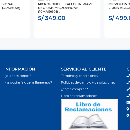
ESIONAL
MICROFONO EL GATO HP WAVE
MICROFONO
 (4P5P6AA)
NEO USB MICROPHONE
2 USB BLACK
(10MAI9901) ...
S/ 349.00
S/ 499.
INFORMACIÓN
SERVICIO AL CLIENTE
C
¿quiénes somos?
Términos y condiciones
¿te gustaría que te llamemos?
Políticas de cambio y devoluciones
¿cómo comprar?
Libro de reclamaciones