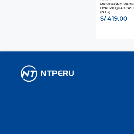
MICROFONO PROF
HYPERX QUADCAST
(NT3)
S/ 419.00