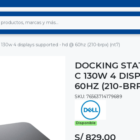
c 130w 4 displays supported - hd @ 60hz (210-brpx) (nt7)
DOCKING STAT
C 130W 4 DIS
60HZ (210-BRP
SKU: 76563714179689
Disponible
S/ 829.00