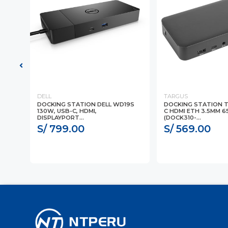
DELL
TARGUS
-
DOCKING STATION DELL WD19S
DOCKING STATION 
130W, USB-C, HDMI,
C HDMI ETH 3.5MM 
DISPLAYPORT...
(DOCK310-...
S/ 799.00
S/ 569.00