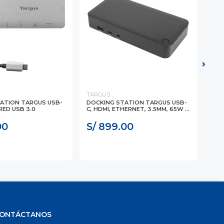
TARGUS
DEL
ATION TARGUS USB-
DOCKING STATION TARGUS USB-
DOC
RED USB 3.0
C, HDMI, ETHERNET, 3.5MM, 65W ...
C-1
00
S/ 899.00
S/
ONTÁCTANOS