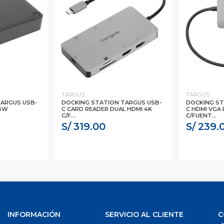
TARGUS
TARGUS
TARGUS USB-
DOCKING STATION TARGUS USB-
DOCKING ST
65W
C CARD READER DUAL HDMI 4K
C HDMI VGA 
C/F...
C/FUENT...
S/ 319.00
S/ 239.
INFORMACIÓN
SERVICIO AL CLIENTE
C