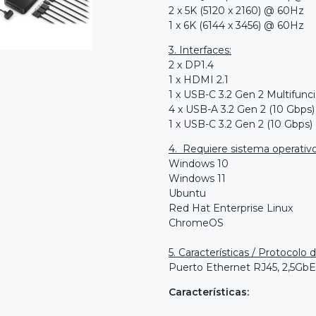
2 x 5K (5120 x 2160) @ 60Hz
1 x 6K (6144 x 3456) @ 60Hz
3. Interfaces:
2 x DP1.4
1 x HDMI 2.1
1 x USB-C 3.2 Gen 2 Multifunci
4 x USB-A 3.2 Gen 2 (10 Gbps)
1 x USB-C 3.2 Gen 2 (10 Gbps)
4. Requiere sistema operativo
Windows 10
Windows 11
Ubuntu
Red Hat Enterprise Linux
ChromeOS
5. Características / Protocolo 
Puerto Ethernet RJ45, 2,5GbE
Características: