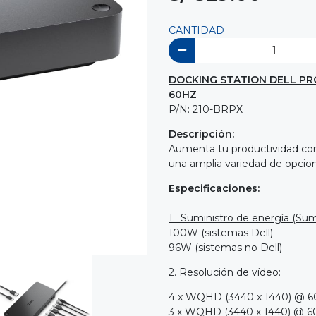
CANTIDAD
DOCKING STATION DELL PRO
60HZ
P/N: 210-BRPX
Descripción:
Aumenta tu productividad con
una amplia variedad de opcio
Especificaciones:
1
. Suministro de energía (Sumi
100W (sistemas Dell)
96W (sistemas no Dell)
2. Resolución de vídeo:
4 x WQHD (3440 x 1440) @ 
3 x WQHD (3440 x 1440) @ 