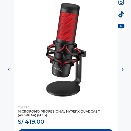
HyperX
EL
MICROFONO PROFESIONAL HYPERX QUADCAST
MI
(4P5P6AA) (NT3)
MI
S/ 419.00
S