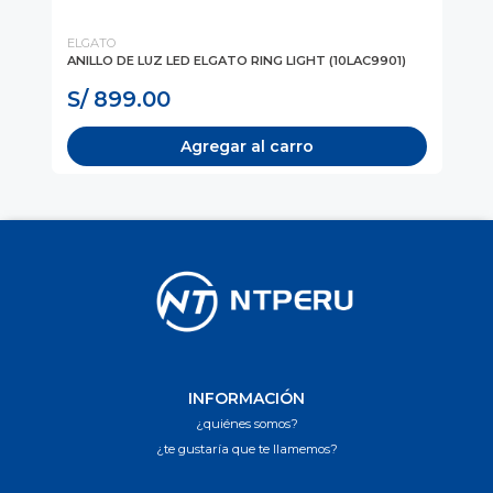
ELGATO
EL
ANILLO DE LUZ LED ELGATO RING LIGHT (10LAC9901)
ST
PE
S/ 899.00
S
Agregar al carro
INFORMACIÓN
¿quiénes somos?
¿te gustaría que te llamemos?