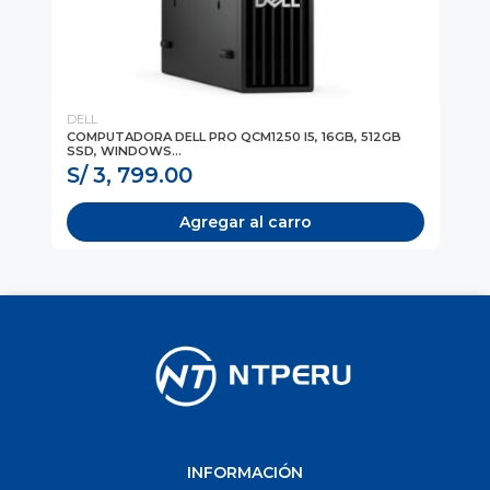
DELL
LE
EN
COMPUTADORA DELL PRO QCM1250 I5, 16GB, 512GB
CO
SSD, WINDOWS...
5, 
S/ 3, 799.00
S
Agregar al carro
INFORMACIÓN