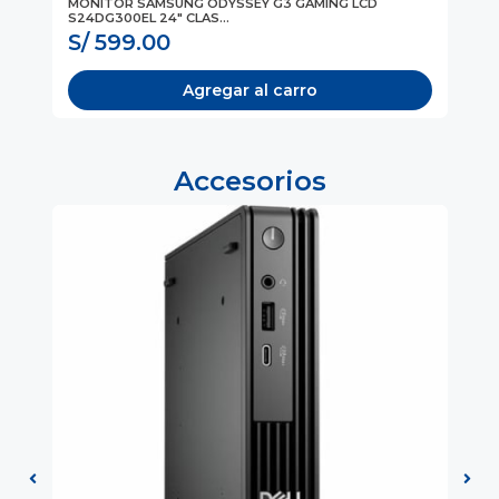
-
MONITOR SAMSUNG ODYSSEY G3 GAMING LCD
MO
S24DG300EL 24" CLAS...
108
S/ 599.00
S
Agregar al carro
Accesorios