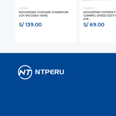
Corsair
HyperX
D
MOUSEPAD CORSAIR CHAMPION
MOUSEPAD HYPERX F
(CH-9413560-WW)
GAMING SPEED EDIT
(HX...
S/ 139.00
S/ 69.00