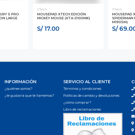
XTech
XTech
URY S PRO
MOUSEPAD XTECH EDICIÓN
MOUSEPAD X
ION LARGE
MICKEY MOUSE (XTA-D100MK)
SPIDERMAN 
M190SM)
S/ 17.00
S/ 69.0
INFORMACIÓN
SERVICIO AL CLIENTE
C
¿quiénes somos?
Términos y condiciones
¿te gustaría que te llamemos?
Políticas de cambio y devoluciones
¿cómo comprar?
Libro de reclamaciones