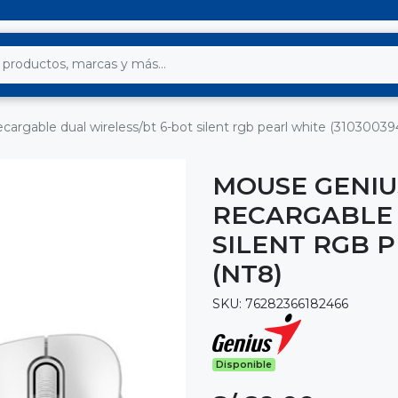
argable dual wireless/bt 6-bot silent rgb pearl white (31030039
MOUSE GENIU
RECARGABLE 
SILENT RGB P
(NT8)
SKU: 76282366182466
Disponible