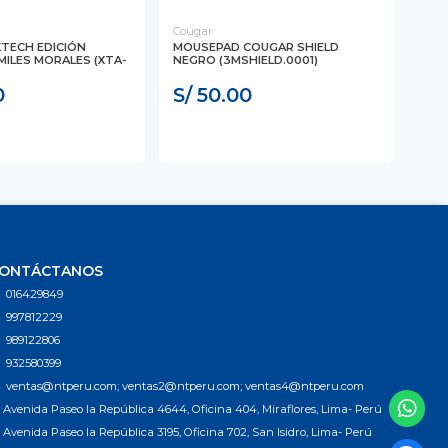
Cougar
GEN
TECH EDICIÓN
MOUSEPAD COUGAR SHIELD
MOU
MILES MORALES (XTA-
NEGRO (3MSHIELD.0001)
500
0
S/ 50.00
S/
ONTÁCTANOS
016429849
997812229
989122806
932580399
ventas@ntperu.com; ventas2@ntperu.com; ventas4@ntperu.com
Avenida Paseo la República 4644, Oficina 404, Miraflores, Lima- Perú
Avenida Paseo la República 3195, Oficina 702, San Isidro, Lima- Perú