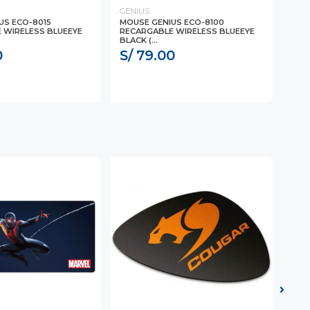
GENIUS
GEN
US ECO-8015
MOUSE GENIUS ECO-8100
MOU
 WIRELESS BLUEEYE
RECARGABLE WIRELESS BLUEEYE
COP
BLACK (...
...
0
S/ 79.00
S/