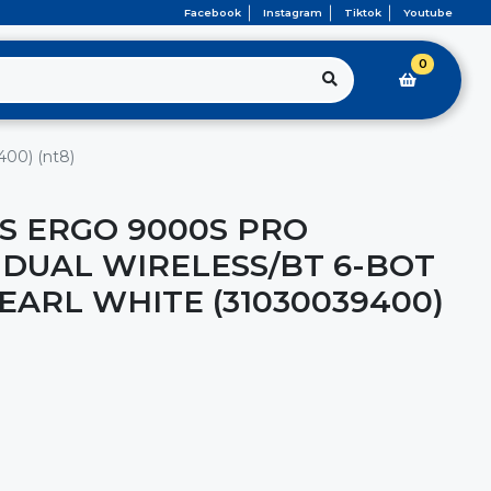
Facebook
Instagram
Tiktok
Youtube
0
400) (nt8)
S ERGO 9000S PRO
DUAL WIRELESS/BT 6-BOT
EARL WHITE (31030039400)