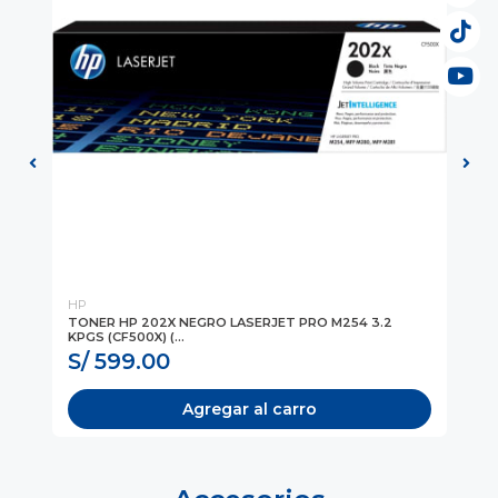
HP
HP
TONER HP 202X NEGRO LASERJET PRO M254 3.2
TO
KPGS (CF500X) (...
(N
S/ 599.00
S
Agregar al carro