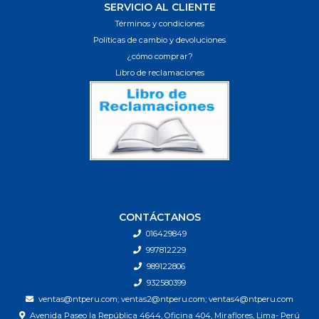
SERVICIO AL CLIENTE
Términos y condiciones
Políticas de cambio y devoluciones
¿cómo comprar?
Libro de reclamaciones
CONTÁCTANOS
016429849
997812229
989122806
932580399
ventas@ntperu.com; ventas2@ntperu.com; ventas4@ntperu.com
Avenida Paseo la República 4644, Oficina 404, Miraflores, Lima- Perú