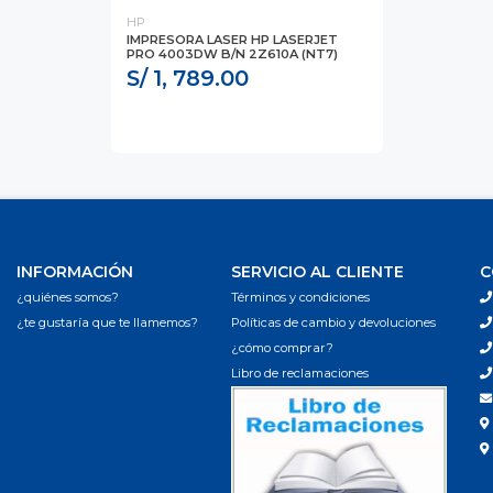
HP
IMPRESORA LASER HP LASERJET
PRO 4003DW B/N 2Z610A (NT7)
S/ 1, 789.00
INFORMACIÓN
SERVICIO AL CLIENTE
C
¿quiénes somos?
Términos y condiciones
¿te gustaría que te llamemos?
Políticas de cambio y devoluciones
¿cómo comprar?
Libro de reclamaciones