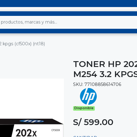
2 kpgs (cf500x) (nt18)
TONER HP 20
M254 3.2 KPGS
SKU: 77108858614706
Disponible
S/ 599.00