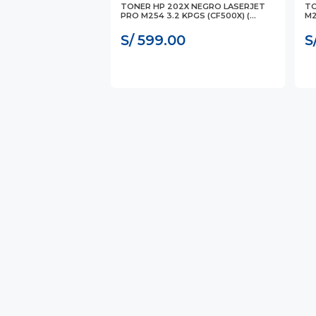
TONER HP 202X NEGRO LASERJET
TO
PRO M254 3.2 KPGS (CF500X) (...
M2
S/ 599.00
S