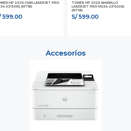
NER HP 202X CIAN LASERJET PRO
TONER HP 202X AMARILLO
54 (CF501X) (NT18)
LASERJET PRO M254 (CF502X)
(NT18)
/ 599.00
S/ 599.00
Accesorios