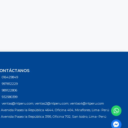
ONTÁCTANOS
016429849
997812229
989122806
932580399
ventas@ntperu.com; ventas2@ntperu.com; ventas4@ntperu.com
Avenida Paseo la República 4644, Oficina 404, Miraflores, Lima- Perú
Avenida Paseo la República 3195, Oficina 702, San Isidro, Lima- Perú